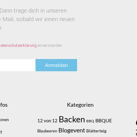
Dann trage dich in unseren
Mail, sobald wir einen neuen
.
atenschutzerklärung
einverstanden
fos
Kategorien
Backen
ionen
BBQUE
12 von 12
BBQ
Blogevent
Blätterteig
Blaubeeren
t