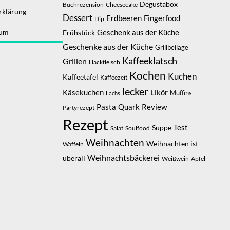
Degustabox
Buchrezension
Cheesecake
rklärung
Dessert
Erdbeeren
Fingerfood
Dip
sum
Geschenk aus der Küche
Frühstück
Geschenke aus der Küche
Grillbeilage
Kaffeeklatsch
Grillen
Hackfleisch
Kochen
Kuchen
Kaffeetafel
Kaffeezeit
lecker
Likör
Käsekuchen
Muffins
Lachs
Pasta
Quark
Review
Partyrezept
Rezept
Suppe
Test
Salat
Soulfood
Weihnachten
Weihnachten ist
Waffeln
Weihnachtsbäckerei
überall
Weißwein
Äpfel