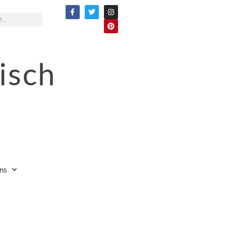
isch
ns