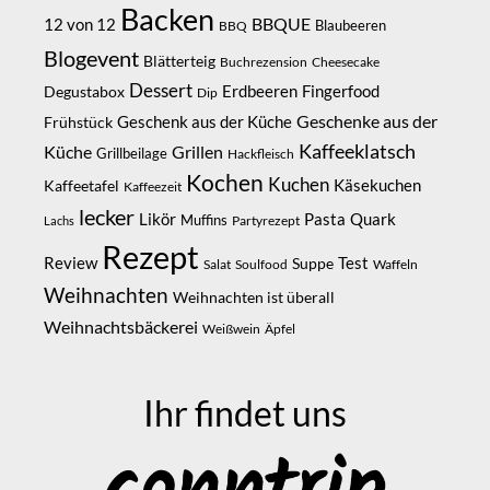
Backen
BBQUE
12 von 12
Blaubeeren
BBQ
Blogevent
Blätterteig
Buchrezension
Cheesecake
Dessert
Erdbeeren
Degustabox
Fingerfood
Dip
Geschenke aus der
Geschenk aus der Küche
Frühstück
Kaffeeklatsch
Küche
Grillen
Grillbeilage
Hackfleisch
Kochen
Kuchen
Kaffeetafel
Käsekuchen
Kaffeezeit
lecker
Likör
Pasta
Quark
Muffins
Partyrezept
Lachs
Rezept
Review
Suppe
Test
Salat
Soulfood
Waffeln
Weihnachten
Weihnachten ist überall
Weihnachtsbäckerei
Weißwein
Äpfel
Ihr findet uns