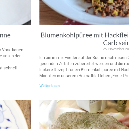
anne
Blumenkohlpüree mit Hackfleis
Carb sei
25. November 2
n Variationen
e uns in den
Ich bin immer wieder auf der Suche nach neuen G
gesunden Zutaten zubereitet werden und die ruc
t schnell
leckere Rezept für ein Blumenkohlpüree mit Hack
Monaten in unserem Heimatblättchen „Ense-Pr
Weiterlesen...