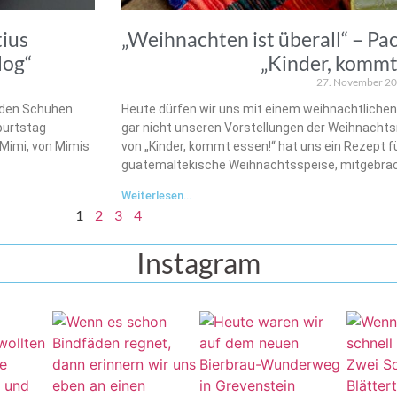
tius
„Weihnachten ist überall“ – P
log“
„Kinder, kommt
27. November 2
s den Schuhen
Heute dürfen wir uns mit einem weihnachtliche
burtstag
gar nicht unseren Vorstellungen der Weihnachtsr
 Mimi, von Mimis
von „Kinder, kommt essen!“ hat uns ein Rezept f
guatemaltekische Weihnachtsspeise, mitgebrac
Weiterlesen...
1
2
3
4
Instagram