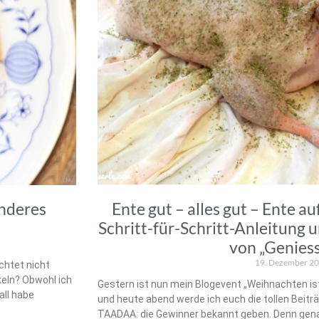
onderes
Ente gut – alles gut – Ente 
Schritt-für-Schritt-Anleitung
von „Geniess
19. Dezember 2
chtet nicht
eln? Obwohl ich
Gestern ist nun mein Blogevent „Weihnachten ist 
all habe
und heute abend werde ich euch die tollen Beitr
TAADAA: die Gewinner bekannt geben. Denn gena