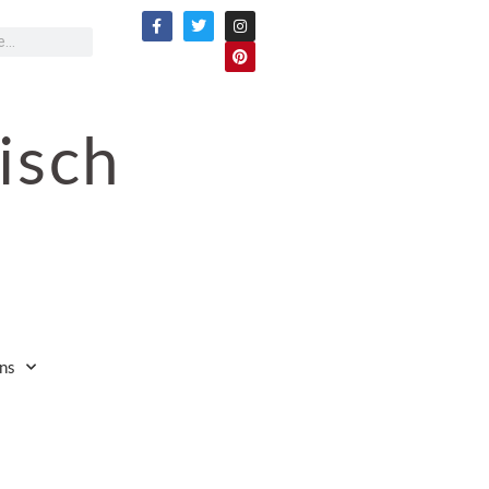
isch
ns