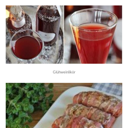
Glühweinlikör