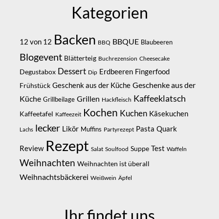
Kategorien
Backen
BBQUE
12 von 12
Blaubeeren
BBQ
Blogevent
Blätterteig
Buchrezension
Cheesecake
Dessert
Erdbeeren
Degustabox
Fingerfood
Dip
Geschenke aus der
Geschenk aus der Küche
Frühstück
Kaffeeklatsch
Küche
Grillen
Grillbeilage
Hackfleisch
Kochen
Kuchen
Kaffeetafel
Käsekuchen
Kaffeezeit
lecker
Likör
Pasta
Quark
Muffins
Partyrezept
Lachs
Rezept
Review
Suppe
Test
Salat
Soulfood
Waffeln
Weihnachten
Weihnachten ist überall
Weihnachtsbäckerei
Weißwein
Äpfel
Ihr findet uns