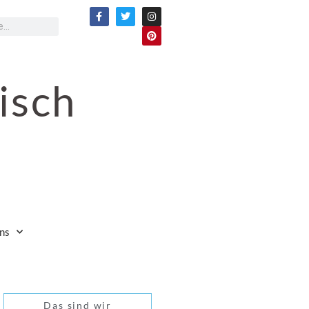
isch
ns
Das sind wir