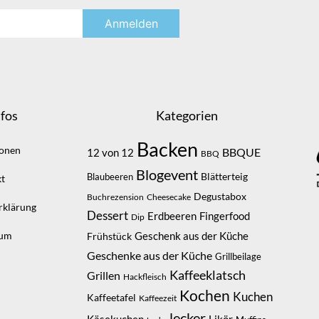
fos
Kategorien
Backen
ionen
BBQUE
12 von 12
BBQ
Blogevent
Blätterteig
Blaubeeren
t
Degustabox
Buchrezension
Cheesecake
rklärung
Dessert
Erdbeeren
Fingerfood
Dip
sum
Geschenk aus der Küche
Frühstück
Geschenke aus der Küche
Grillbeilage
Kaffeeklatsch
Grillen
Hackfleisch
Kochen
Kuchen
Kaffeetafel
Kaffeezeit
lecker
Likör