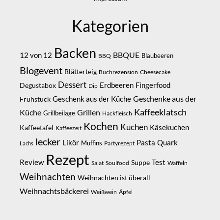
Kategorien
Backen
BBQUE
12 von 12
Blaubeeren
BBQ
Blogevent
Blätterteig
Buchrezension
Cheesecake
Dessert
Erdbeeren
Degustabox
Fingerfood
Dip
Geschenke aus der
Geschenk aus der Küche
Frühstück
Kaffeeklatsch
Küche
Grillen
Grillbeilage
Hackfleisch
Kochen
Kuchen
Kaffeetafel
Käsekuchen
Kaffeezeit
lecker
Likör
Pasta
Quark
Muffins
Partyrezept
Lachs
Rezept
Review
Suppe
Test
Salat
Soulfood
Waffeln
Weihnachten
Weihnachten ist überall
Weihnachtsbäckerei
Weißwein
Äpfel