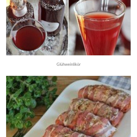
Glühweinlikör