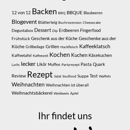
Backen
BBQUE
12 von 12
Blaubeeren
BBQ
Blogevent
Blätterteig
Buchrezension
Cheesecake
Dessert
Erdbeeren
Degustabox
Fingerfood
Dip
Geschenke aus der
Geschenk aus der Küche
Frühstück
Kaffeeklatsch
Küche
Grillen
Grillbeilage
Hackfleisch
Kochen
Kuchen
Kaffeetafel
Käsekuchen
Kaffeezeit
lecker
Likör
Pasta
Quark
Muffins
Partyrezept
Lachs
Rezept
Review
Suppe
Test
Salat
Soulfood
Waffeln
Weihnachten
Weihnachten ist überall
Weihnachtsbäckerei
Weißwein
Äpfel
Ihr findet uns