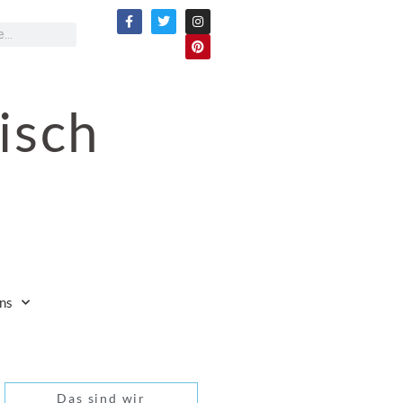
isch
ns
Das sind wir