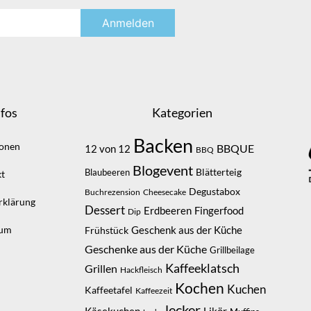
fos
Kategorien
Backen
ionen
BBQUE
12 von 12
BBQ
Blogevent
Blätterteig
Blaubeeren
t
Degustabox
Buchrezension
Cheesecake
rklärung
Dessert
Erdbeeren
Fingerfood
Dip
sum
Geschenk aus der Küche
Frühstück
Geschenke aus der Küche
Grillbeilage
Kaffeeklatsch
Grillen
Hackfleisch
Kochen
Kuchen
Kaffeetafel
Kaffeezeit
lecker
Likör