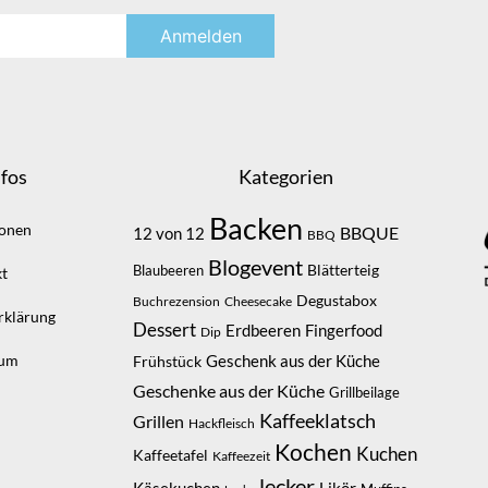
fos
Kategorien
Backen
ionen
BBQUE
12 von 12
BBQ
Blogevent
Blätterteig
Blaubeeren
t
Degustabox
Buchrezension
Cheesecake
rklärung
Dessert
Erdbeeren
Fingerfood
Dip
sum
Geschenk aus der Küche
Frühstück
Geschenke aus der Küche
Grillbeilage
Kaffeeklatsch
Grillen
Hackfleisch
Kochen
Kuchen
Kaffeetafel
Kaffeezeit
lecker
Likör