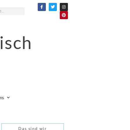
isch
ns
Das sind wir