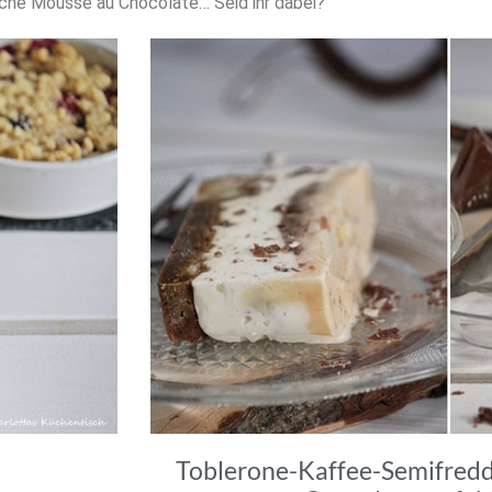
tliche Mousse au Chocolate… Seid ihr dabei?
Toblerone-Kaffee-Semifreddo