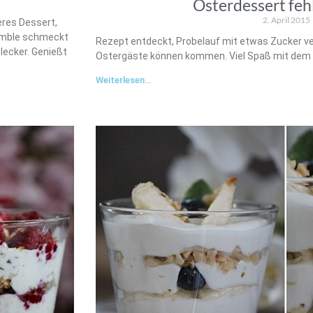
Osterdessert fehl
2. April 2015
eres Dessert,
rumble schmeckt
Rezept entdeckt, Probelauf mit etwas Zucker ver
lecker. Genießt
Ostergäste können kommen. Viel Spaß mit dem
Weiterlesen...