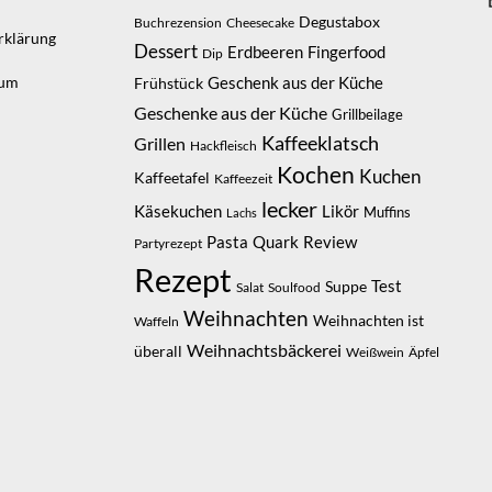
Degustabox
Buchrezension
Cheesecake
rklärung
Dessert
Erdbeeren
Fingerfood
Dip
sum
Geschenk aus der Küche
Frühstück
Geschenke aus der Küche
Grillbeilage
Kaffeeklatsch
Grillen
Hackfleisch
Kochen
Kuchen
Kaffeetafel
Kaffeezeit
lecker
Likör
Käsekuchen
Muffins
Lachs
Pasta
Quark
Review
Partyrezept
Rezept
Suppe
Test
Salat
Soulfood
Weihnachten
Weihnachten ist
Waffeln
Weihnachtsbäckerei
überall
Weißwein
Äpfel