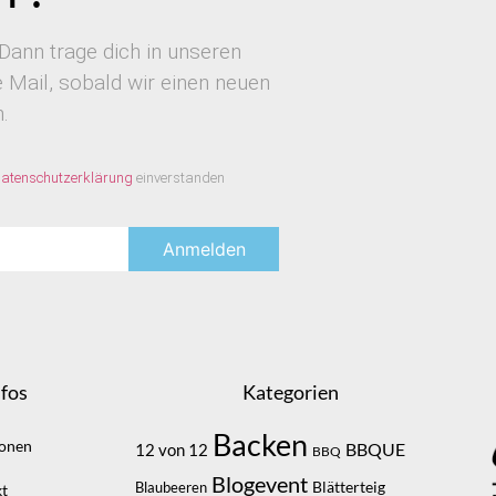
Dann trage dich in unseren
Mail, sobald wir einen neuen
.
atenschutzerklärung
einverstanden
fos
Kategorien
Backen
ionen
BBQUE
12 von 12
BBQ
Blogevent
Blätterteig
Blaubeeren
t