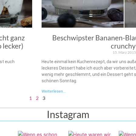
icht ganz
Beschwipster Bananen-Bla
 lecker)
crunchy
15. März 2015
sst euch
Heute einmal kein Kuchenrezept, da wir uns auß
leckeres Dessert habe ich euch aber vorbereitet
wenig mehr geschlemmt, und ein Dessert geht sc
schönen Sonntag.
Weiterlesen...
1
2
3
Instagram