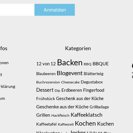
fos
Kategorien
Backen
ionen
BBQUE
12 von 12
BBQ
Blogevent
Blätterteig
Blaubeeren
t
Degustabox
Buchrezension
Cheesecake
rklärung
Dessert
Erdbeeren
Fingerfood
Dip
sum
Geschenk aus der Küche
Frühstück
Geschenke aus der Küche
Grillbeilage
Kaffeeklatsch
Grillen
Hackfleisch
Kochen
Kuchen
Kaffeetafel
Kaffeezeit
lecker
Likör