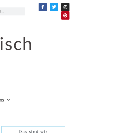
isch
ns
Das sind wir