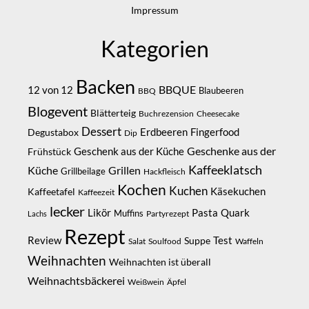
Impressum
Kategorien
Backen
BBQUE
12 von 12
Blaubeeren
BBQ
Blogevent
Blätterteig
Buchrezension
Cheesecake
Dessert
Erdbeeren
Degustabox
Fingerfood
Dip
Geschenke aus der
Geschenk aus der Küche
Frühstück
Kaffeeklatsch
Küche
Grillen
Grillbeilage
Hackfleisch
Kochen
Kuchen
Kaffeetafel
Käsekuchen
Kaffeezeit
lecker
Likör
Pasta
Quark
Muffins
Partyrezept
Lachs
Rezept
Review
Suppe
Test
Salat
Soulfood
Waffeln
Weihnachten
Weihnachten ist überall
Weihnachtsbäckerei
Weißwein
Äpfel