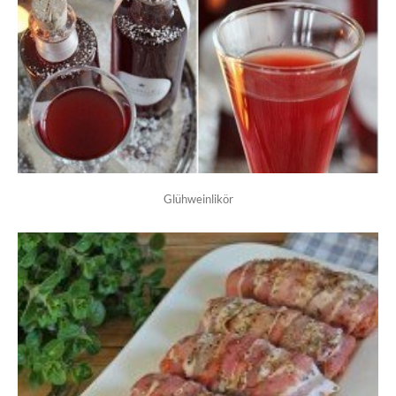
Glühweinlikör