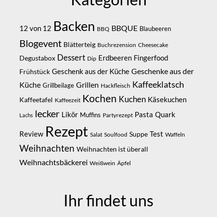
Backen
BBQUE
12 von 12
Blaubeeren
BBQ
Blogevent
Blätterteig
Buchrezension
Cheesecake
Dessert
Erdbeeren
Degustabox
Fingerfood
Dip
Geschenke aus der
Geschenk aus der Küche
Frühstück
Kaffeeklatsch
Küche
Grillen
Grillbeilage
Hackfleisch
Kochen
Kuchen
Kaffeetafel
Käsekuchen
Kaffeezeit
lecker
Likör
Pasta
Quark
Muffins
Partyrezept
Lachs
Rezept
Review
Suppe
Test
Salat
Soulfood
Waffeln
Weihnachten
Weihnachten ist überall
Weihnachtsbäckerei
Weißwein
Äpfel
Ihr findet uns