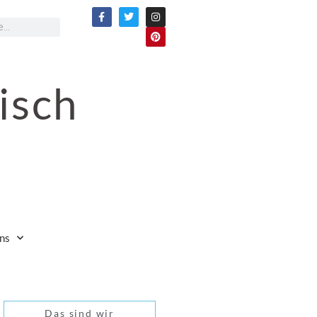
isch
ns
Das sind wir