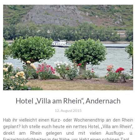
Hotel „Villa am Rhein“, Andernach
12. August 2015
Hab ihr vielleicht einen Kurz- oder Wochenendtrip an den Rhein
geplant? Ich stelle euch heute ein nettes Hotel, „Villa am Rhein“,
direkt am Rhein gelegen und mit vielen Ausflugs- u.
Freizeitmöglichkeiten in der Nähe, vor. Habt einen schönen Tag!