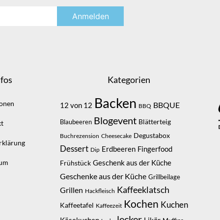
fos
Kategorien
Backen
ionen
BBQUE
12 von 12
BBQ
Blogevent
Blätterteig
Blaubeeren
t
Degustabox
Buchrezension
Cheesecake
rklärung
Dessert
Erdbeeren
Fingerfood
Dip
sum
Geschenk aus der Küche
Frühstück
Geschenke aus der Küche
Grillbeilage
Kaffeeklatsch
Grillen
Hackfleisch
Kochen
Kuchen
Kaffeetafel
Kaffeezeit
lecker
Likör