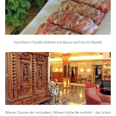
Hackfleisch Tortillia Röllchen mit Bacon und Feta (Grillspaß)
Wiener Charme der verzaubert, Wiener Küche die verführt – das Schick