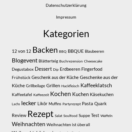
Datenschutzerklärung
Impressum
Kategorien
Backen
BBQUE
12 von 12
Blaubeeren
BBQ
Blogevent
Blätterteig
Buchrezension
Cheesecake
Dessert
Erdbeeren
Degustabox
Fingerfood
Dip
Geschenke aus der
Geschenk aus der Küche
Frühstück
Kaffeeklatsch
Küche
Grillen
Grillbeilage
Hackfleisch
Kochen
Kuchen
Kaffeetafel
Käsekuchen
Kaffeezeit
lecker
Likör
Pasta
Quark
Muffins
Partyrezept
Lachs
Rezept
Review
Suppe
Test
Salat
Soulfood
Waffeln
Weihnachten
Weihnachten ist überall