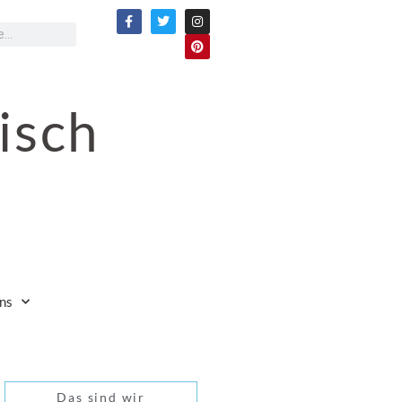
isch
ns
Das sind wir