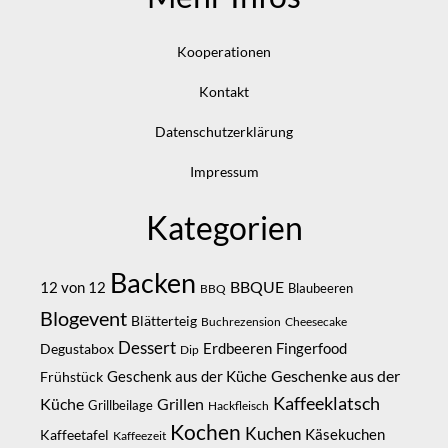
Kooperationen
Kontakt
Datenschutzerklärung
Impressum
Kategorien
Backen
BBQUE
12 von 12
Blaubeeren
BBQ
Blogevent
Blätterteig
Buchrezension
Cheesecake
Dessert
Erdbeeren
Degustabox
Fingerfood
Dip
Geschenke aus der
Geschenk aus der Küche
Frühstück
Kaffeeklatsch
Küche
Grillen
Grillbeilage
Hackfleisch
Kochen
Kuchen
Kaffeetafel
Käsekuchen
Kaffeezeit