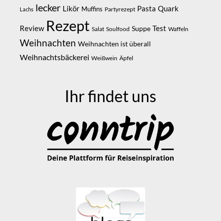
lecker
Likör
Pasta
Quark
Muffins
Partyrezept
Lachs
Rezept
Review
Suppe
Test
Salat
Soulfood
Waffeln
Weihnachten
Weihnachten ist überall
Weihnachtsbäckerei
Weißwein
Äpfel
Ihr findet uns