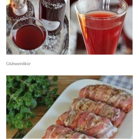
Glühweinlikör