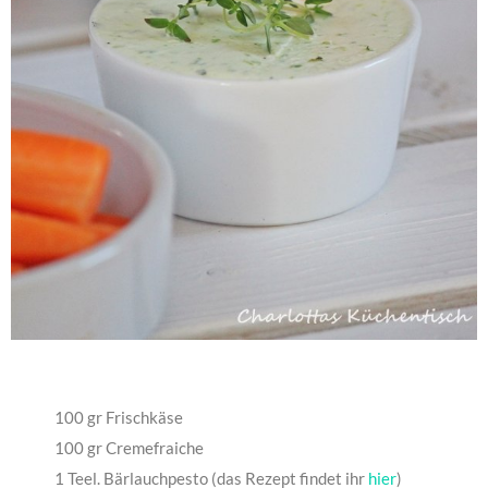
100 gr Frischkäse
100 gr Cremefraiche
1 Teel. Bärlauchpesto (das Rezept findet ihr
hier
)