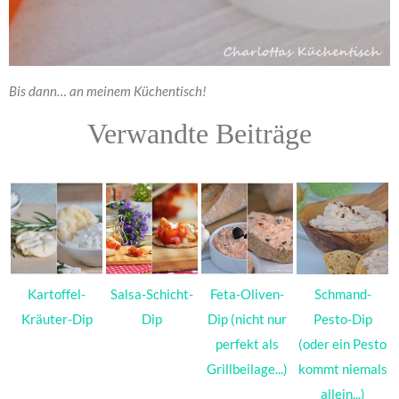
Bis dann… an meinem Küchentisch!
Verwandte Beiträge
Kartoffel-
Salsa-Schicht-
Feta-Oliven-
Schmand-
Kräuter-Dip
Dip
Dip (nicht nur
Pesto-Dip
perfekt als
(oder ein Pesto
Grillbeilage...)
kommt niemals
allein...)