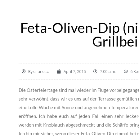
Feta-Oliven-Dip (ni
Grillbe
By
charlotta
April 7, 2015
7:00 a.m.
6 Ko
Die Osterfeiertage sind mal wieder im Fluge vorbeigegang
sehr verwöhnt, dass wir es uns auf der Terrasse gemütlich
eine tolle Woche mit Sonne und angenehmen Temperaturen v
eröffnen. Ich habe euch auf jeden Fall einen sehr lecke
werden mit Knoblauch abgeschmeckt und die Schärfe bringt
Ich bin mir sicher, wenn dieser Feta-Oliven-Dip einmal bei 