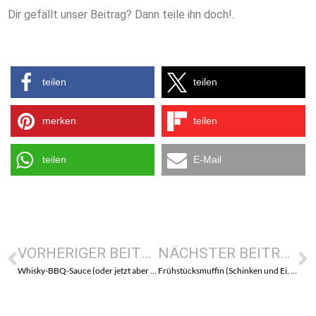
Dir gefällt unser Beitrag? Dann teile ihn doch!.
teilen
teilen
merken
teilen
teilen
E-Mail
VORHERIGER BEITRAG
NÄCHSTER BEITRAG
Whisky-BBQ-Sauce (oder jetzt aber fix die Grillsaison vorbereiten)
Frühstücksmuffin (Schinken und Ei, ganz nach unserem Geschmack)