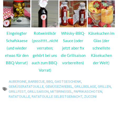
Eingelegter
Rotweinlikör
Whisky-BBQ-
Käsekuchen im
Schafskaese
(pssstttt...nicht
Sauce (oder
Glas (der
(und wieder
verraten;
jetzt aber fix
schnellste
etwas für den
gehört bei uns
die Grillsaison
Käsekuchen
BBQ-Vorrat)
auch zum BBQ-
vorbereiten)
der Welt)
Vorrat)
AUBERGINE
,
BARBECUE
,
BBQ
,
GASTGESCHENK
,
GEMÜSERATATOUILLE
,
GEMÜSEZWIEBEL
,
GRILLBEILAGE
,
GRILLEN
,
GRILLFEST
,
GRILLSAISON
,
MITBRINGSEL
,
PAPRIKASCHOTEN
,
RATATOUILLE
,
RATATOUILLE SELBSTGEMACHT
,
ZUCCINI