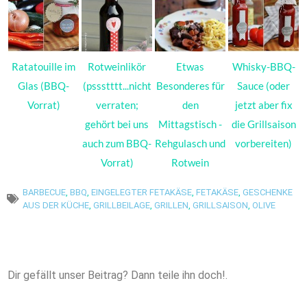
Ratatouille im
Rotweinlikör
Etwas
Whisky-BBQ-
Glas (BBQ-
(pssstttt...nicht
Besonderes für
Sauce (oder
Vorrat)
verraten;
den
jetzt aber fix
gehört bei uns
Mittagstisch -
die Grillsaison
auch zum BBQ-
Rehgulasch und
vorbereiten)
Vorrat)
Rotwein
BARBECUE
,
BBQ
,
EINGELEGTER FETAKÄSE
,
FETAKÄSE
,
GESCHENKE
AUS DER KÜCHE
,
GRILLBEILAGE
,
GRILLEN
,
GRILLSAISON
,
OLIVE
Dir gefällt unser Beitrag? Dann teile ihn doch!.