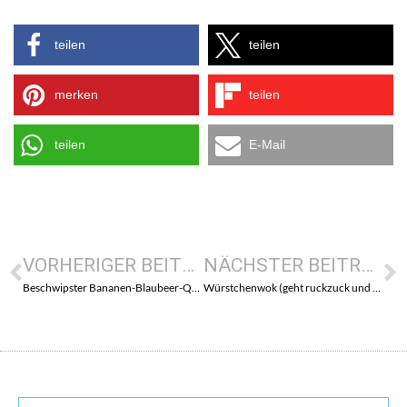
teilen
teilen
merken
teilen
teilen
E-Mail
VORHERIGER BEITRAG
NÄCHSTER BEITRAG
Beschwipster Bananen-Blaubeer-Quark (etwas crunchy)
Würstchenwok (geht ruckzuck und schmeckt auch noch…)