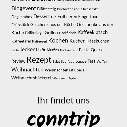
Blogevent
Blätterteig
Buchrezension
Cheesecake
Dessert
Erdbeeren
Degustabox
Fingerfood
Dip
Geschenke aus der
Geschenk aus der Küche
Frühstück
Kaffeeklatsch
Küche
Grillen
Grillbeilage
Hackfleisch
Kochen
Kuchen
Kaffeetafel
Käsekuchen
Kaffeezeit
lecker
Likör
Pasta
Quark
Muffins
Partyrezept
Lachs
Rezept
Review
Suppe
Test
Salat
Soulfood
Waffeln
Weihnachten
Weihnachten ist überall
Weihnachtsbäckerei
Weißwein
Äpfel
Ihr findet uns