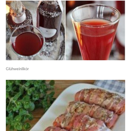
Glühweinlikör