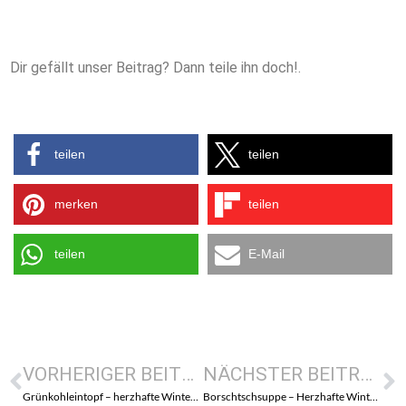
Dir gefällt unser Beitrag? Dann teile ihn doch!.
teilen
teilen
merken
teilen
teilen
E-Mail
VORHERIGER BEITRAG
NÄCHSTER BEITRAG
Grünkohleintopf – herzhafte Winterküche
Borschtschsuppe – Herzhafte Winterküche