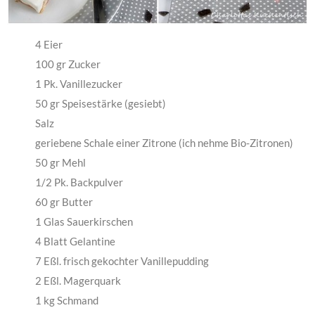
4 Eier
100 gr Zucker
1 Pk. Vanillezucker
50 gr Speisestärke (gesiebt)
Salz
geriebene Schale einer Zitrone (ich nehme Bio-Zitronen)
50 gr Mehl
1/2 Pk. Backpulver
60 gr Butter
1 Glas Sauerkirschen
4 Blatt Gelantine
7 Eßl. frisch gekochter Vanillepudding
2 Eßl. Magerquark
1 kg Schmand