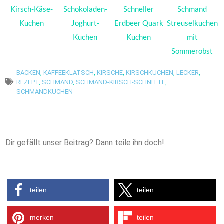
Kirsch-Käse-
Schokoladen-
Schneller
Schmand
Kuchen
Joghurt-
Erdbeer Quark
Streuselkuchen
Kuchen
Kuchen
mit
Sommerobst
BACKEN
,
KAFFEEKLATSCH
,
KIRSCHE
,
KIRSCHKUCHEN
,
LECKER
,
REZEPT
,
SCHMAND
,
SCHMAND-KIRSCH-SCHNITTE
,
SCHMANDKUCHEN
Dir gefällt unser Beitrag? Dann teile ihn doch!.
teilen
teilen
merken
teilen