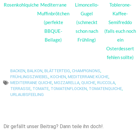
Rosenkohlquiche
Mediterrane
Limoncello-
Toblerone-
Muffinbrötchen
Gugel
Kaffee-
(perfekte
(schmeckt
Semifreddo
BBQUE-
schon nach
(falls euch noch
Beilage)
Frühling)
ein
Osterdessert
fehlen sollte)
BACKEN
,
BALKON
,
BLÄTTERTEIG
,
CHAMPIGNONS
,
FRÜHLINGSZWIEBEL
,
KOCHEN
,
MEDITERRANE KÜCHE
,
MEDITERRANE QUICHE
,
MOZZARELLA
,
QUICHE
,
RUCCOLA
,
TERRASSE
,
TOMATE
,
TOMATENFLOCKEN
,
TOMATENQUICHE
,
URLAUBSFEELING
Dir gefällt unser Beitrag? Dann teile ihn doch!.