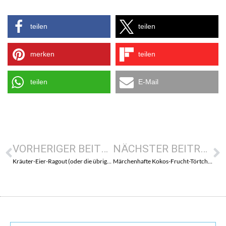
teilen
teilen
merken
teilen
teilen
E-Mail
VORHERIGER BEITRAG
NÄCHSTER BEITRAG
Kräuter-Eier-Ragout (oder die übriggebliebenen Ostereier)
Märchenhafte Kokos-Frucht-Törtchen (…genießt es einfach)