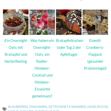
Ein Overnight
Was haben ein
Bratapfelkuchen
Eiweiß-
Oats mit
Overnight-
(oder Tag 2 der
Cranberry-
Bratapfel und
Oats, ein
Apfeltage)
Flapjack
Herbstfeeling
Radler-
(gesunder
Himbeer-
Proteinriegel)
Cocktail und
Himbeer-
Eiswürfel
gemeinsam?
BLAUBEEREN
,
CHIASAMEN
,
GETROCKNETE BANANEN
,
HASELNÜSSE
,