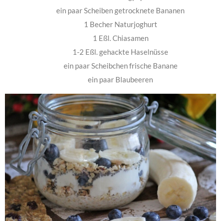
ein paar Scheiben getrocknete Bananen
1 Becher Naturjoghurt
1 Eßl. Chiasamen
1-2 Eßl. gehackte Haselnüsse
ein paar Scheibchen frische Banane
ein paar Blaubeeren