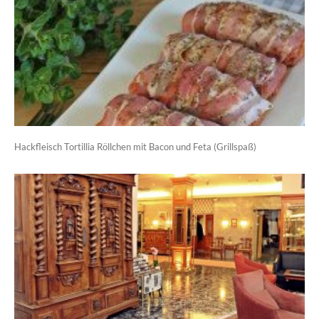
Hackfleisch Tortillia Röllchen mit Bacon und Feta (Grillspaß)