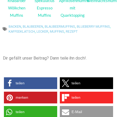
Rhabarber
Spekulatius
Aprikosenmuffins
Weihnachtsmuffi
Wölkchen
Espresso
mit
Muffins
Muffins
Quarktopping
BACKEN
,
BLAUBEEREN
,
BLAUBEERMUFFINS
,
BLUEBERRY MUFFINS
,
KAFFEEKLATSCH
,
LECKER
,
MUFFINS
,
REZEPT
Dir gefällt unser Beitrag? Dann teile ihn doch!.
teilen
teilen
merken
teilen
teilen
E-Mail