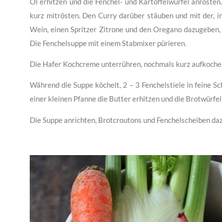
Öl erhitzen und die Fenchel- und Kartoffelwürfel anröste
kurz mitrösten. Den Curry darüber stäuben und mit der, 
Wein, einen Spritzer Zitrone und den Oregano dazugeben, 
Die Fenchelsuppe mit einem Stabmixer pürieren.
Die Hafer Kochcreme unterrühren, nochmals kurz aufkochen
Während die Suppe köchelt, 2 – 3 Fenchelstiele in feine Sc
einer kleinen Pfanne die Butter erhitzen und die Brotwürfe
Die Suppe anrichten, Brotcroutons und Fenchelscheiben da