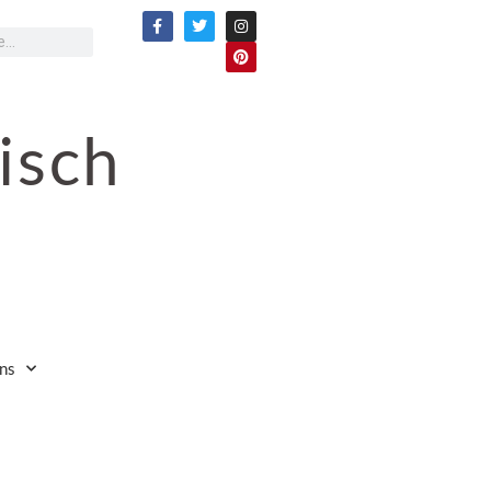
isch
ns