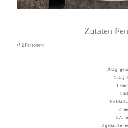
Zutaten Fe
(f. 2 Personen)
200 gr gep
150 gr 
1 kle
1 Sc
4-5 Blätt
2 Tee
375 m
2 gehäufte T