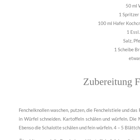
50 ml
1 Spritzer
100 ml Hafer Kochcr
1 Essl
Salz, Pf
1 Scheibe Br
etwa
Zubereitung 
Fenchelknollen waschen, putzen, die Fenchelstiele und das
in Würfel schneiden. Kartoffeln schälen und würfeln. Die
Ebenso die Schalotte schälen und fein würfeln. 4 – 5 Blätt