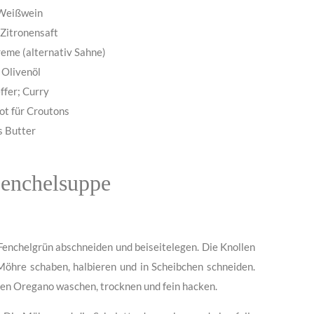
 Weißwein
 Zitronensaft
eme (alternativ Sahne)
. Olivenöl
effer; Curry
ot für Croutons
s Butter
Fenchelsuppe
 Fenchelgrün abschneiden und beiseitelegen. Die Knollen
 Möhre schaben, halbieren und in Scheibchen schneiden.
chen Oregano waschen, trocknen und fein hacken.