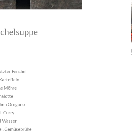
nchelsuppe
utzter Fenchel
Kartoffeln
ine Möhre
halotte
chen Oregano
l. Curry
l Wasser
eel. Gemüsebrühe