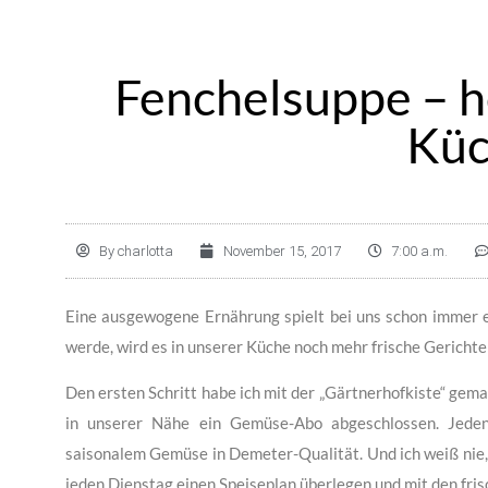
Fenchelsuppe – h
Kü
By
charlotta
November 15, 2017
7:00 a.m.
Eine ausgewogene Ernährung spielt bei uns schon immer e
werde, wird es in unserer Küche noch mehr frische Gericht
Den ersten Schritt habe ich mit der „Gärtnerhofkiste“ gema
in unserer Nähe ein Gemüse-Abo abgeschlossen. Jede
saisonalem Gemüse in Demeter-Qualität. Und ich weiß nie, w
jeden Dienstag einen Speiseplan überlegen und mit den fr