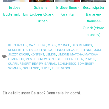
Erdbeer
Schneller
Erdbeerlimes-
Beschwipster
Buttermilch Eis
Erdbeer Quark
Granita
Bananen-
Kuchen
Blaubeer-
Quark (etwas
crunchy)
BERNBACHER
,
CARLSBERG
,
CIDER
,
CRUNCH
,
DEGUSTABOX
,
DESSERT
,
EIS
,
EMCUR
,
ENERGY
,
FEINSCHMECKER
,
FRIENDS
,
JUNI
,
JUZZY
,
KNORR
,
KONFEKT
,
LEMON
,
LIMONE
,
MATCHA
,
MATCHA-
LEMON-EIS
,
MENTOS
,
NEW GENERAL FOOD
,
NUDELN
,
POWER
,
QUARK
,
REISFIT
,
REVIEW
,
SAFRAN
,
SCHUHBECK
,
SOMERSBY
,
SOMMER
,
SOULFOOD
,
SUPPE
,
TEST
,
VEGGIE
Dir gefällt unser Beitrag? Dann teile ihn doch!.